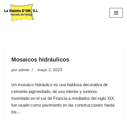
S
a
l
t
a
r
a
Mosaicos hidráulicos
l
c
por
admin
mayo 2, 2023
o
n
Un mosaico hidráulico es una baldosa decorativa de
t
cemento pigmentado, de uso interior y exterior.
e
Inventado en el sur de Francia a mediados del siglo XIX,
n
fue usado como pavimento en las construcciones hasta
i
los…
d
o