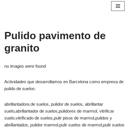
S
a
l
Pulido pavimento de
t
a
granito
r
a
l
no images were found
c
o
Actividades que desarrollamos en Barcelona como empresa de
n
pulido de suelos:
t
e
abrillantadora de suelos, pulidor de suelos, abrillantar
n
suelo,abrillantador de suelos,pulidores de marmol, vitrificar
i
suelo,vitrificado de suelos,pulir pisos de marmol,pulidos y
d
abrillantados, pulidor marmol,pulir suelos de marmol,pulir suelos
o