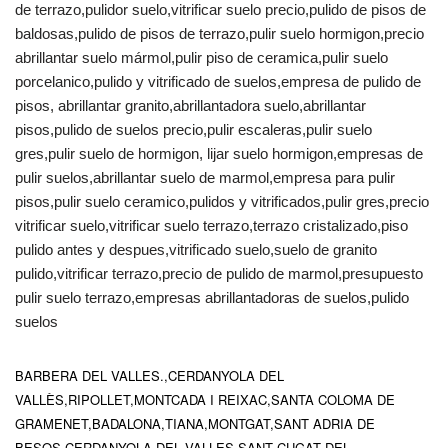
de terrazo,pulidor suelo,vitrificar suelo precio,pulido de pisos de
baldosas,pulido de pisos de terrazo,pulir suelo hormigon,precio
abrillantar suelo mármol,pulir piso de ceramica,pulir suelo
porcelanico,pulido y vitrificado de suelos,empresa de pulido de
pisos, abrillantar granito,abrillantadora suelo,abrillantar
pisos,pulido de suelos precio,pulir escaleras,pulir suelo
gres,pulir suelo de hormigon, lijar suelo hormigon,empresas de
pulir suelos,abrillantar suelo de marmol,empresa para pulir
pisos,pulir suelo ceramico,pulidos y vitrificados,pulir gres,precio
vitrificar suelo,vitrificar suelo terrazo,terrazo cristalizado,piso
pulido antes y despues,vitrificado suelo,suelo de granito
pulido,vitrificar terrazo,precio de pulido de marmol,presupuesto
pulir suelo terrazo,empresas abrillantadoras de suelos,pulido
suelos
BARBERA DEL VALLES.,CERDANYOLA DEL
VALLÈS,RIPOLLET,MONTCADA I REIXAC,SANTA COLOMA DE
GRAMENET,BADALONA,TIANA,MONTGAT,SANT ADRIA DE
BESOS,CERDANYOLA DEL VALLES,SANT CUGAT DEL