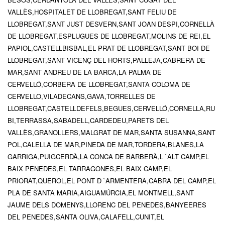
VALLÈS,HOSPITALET DE LLOBREGAT,SANT FELIU DE
LLOBREGAT,SANT JUST DESVERN,SANT JOAN DESPI,CORNELLÀ
DE LLOBREGAT,ESPLUGUES DE LLOBREGAT,MOLINS DE REI,EL
PAPIOL,CASTELLBISBAL,EL PRAT DE LLOBREGAT,SANT BOI DE
LLOBREGAT,SANT VICENÇ DEL HORTS,PALLEJÀ,CABRERA DE
MAR,SANT ANDREU DE LA BARCA,LA PALMA DE
CERVELLÓ,CORBERA DE LLOBREGAT,SANTA COLOMA DE
CERVELLO,VILADECANS,GAVA,TORRELLES DE
LLOBREGAT,CASTELLDEFELS,BEGUES,CERVELLÓ,CORNELLA,RU
BI,TERRASSA,SABADELL,CARDEDEU,PARETS DEL
VALLÈS,GRANOLLERS,MALGRAT DE MAR,SANTA SUSANNA,SANT
POL,CALELLA DE MAR,PINEDA DE MAR,TORDERA,BLANES,LA
GARRIGA,PUIGCERDÀ,LA CONCA DE BARBERÀ,L `ALT CAMP,EL
BAIX PENEDES,EL TARRAGONES,EL BAIX CAMP,EL
PRIORAT,QUEROL,EL PONT D `ARMENTERA,CABRA DEL CAMP,EL
PLA DE SANTA MARIA,AIGUAMÚRCIA,EL MONTMELL,SANT
JAUME DELS DOMENYS,LLORENC DEL PENEDES,BANYEERES
DEL PENEDES,SANTA OLIVA,CALAFELL,CUNIT,EL