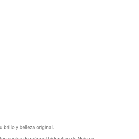
rillo y belleza original.
e los suelos de mármol hidráulico de Noia en