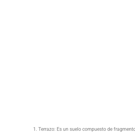
d
o
Terrazo: Es un suelo compuesto de fragmentos