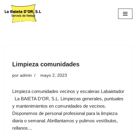
S
a
l
t
a
r
a
Limpieza comunidades
l
c
por
admin
mayo 2, 2023
o
n
Limpieza comunidades vecinos y escaleras Labaietador
t
La BAIETA D’OR, S.L. Limpiezas generales, puntuales
e
y mantenimientos en comunidades de vecinos.
n
Disponemos de personal profesional para la limpieza
i
diaria o semanal. Abrillantamos y pulimos vestíbulos,
d
rellanos…
o