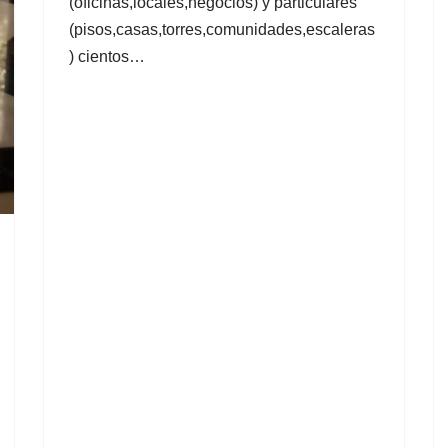
(oficinas,locales,negocios) y particulares
(pisos,casas,torres,comunidades,escaleras
) cientos…